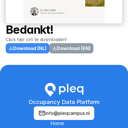
Bedankt!
Click hier om te downloaden!
Download (NL)
Download (EN)
Occupancy Data Platform
info@pleqcampus.nl
Home