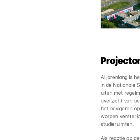
Projecto
Al jarenlang is h
in de Nationale 
uiten met regelm
overzicht van be
het navigeren op
worden versterkt
studieruimten.
Als reactie op d