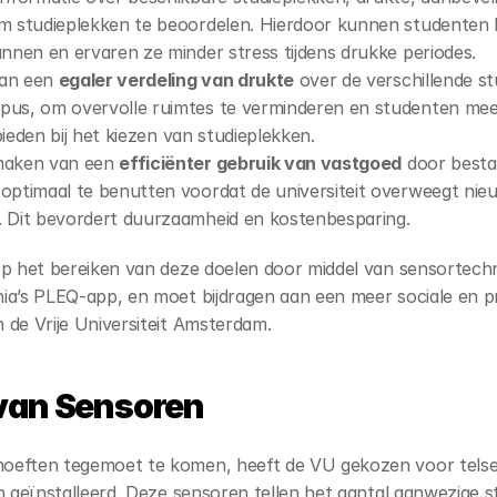
m studieplekken te beoordelen. Hierdoor kunnen studenten hu
annen en ervaren ze minder stress tijdens drukke periodes.
an een 
egaler verdeling van drukte
 over de verschillende stu
pus, om overvolle ruimtes te verminderen en studenten mee
e bieden bij het kiezen van studieplekken.
maken van een 
efficiënter gebruik van vastgoed
 door besta
optimaal te benutten voordat de universiteit overweegt nieuwe
. Dit bevordert duurzaamheid en kostenbesparing.
op het bereiken van deze doelen door middel van sensortechn
ia’s PLEQ-app, en moet bijdragen aan een meer sociale en pr
 de Vrije Universiteit Amsterdam.
van Sensoren
eften tegemoet te komen, heeft de VU gekozen voor telsens
jn geïnstalleerd. Deze sensoren tellen het aantal aanwezige s