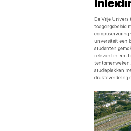
Inleidi
De Vrije Univers
toegangsbeleid m
campuservaring 
universiteit een 
studenten gemakke
relevant in een 
tentamenweken, e
studieplekken me
drukteverdeling 