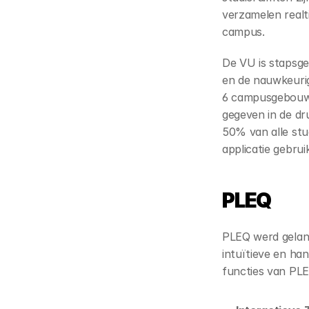
verzamelen realt
campus.
De VU is stapsg
en de nauwkeurig
6 campusgebouwe
gegeven in de dr
50% van alle stu
applicatie gebru
PLEQ
PLEQ werd gelanc
intuïtieve en ha
functies van PL