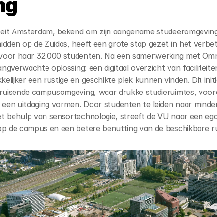
ng
iteit Amsterdam, bekend om zijn aangename studeeromgeving
idden op de Zuidas, heeft een grote stap gezet in het verbet
voor haar 32.000 studenten. Na een samenwerking met Omnia
langverwachte oplossing: een digitaal overzicht van faciliteite
lijker een rustige en geschikte plek kunnen vinden. Dit initiat
bruisende campusomgeving, waar drukke studieruimtes, vooral
en uitdaging vormen. Door studenten te leiden naar minder
t behulp van sensortechnologie, streeft de VU naar een egal
op de campus en een betere benutting van de beschikbare r