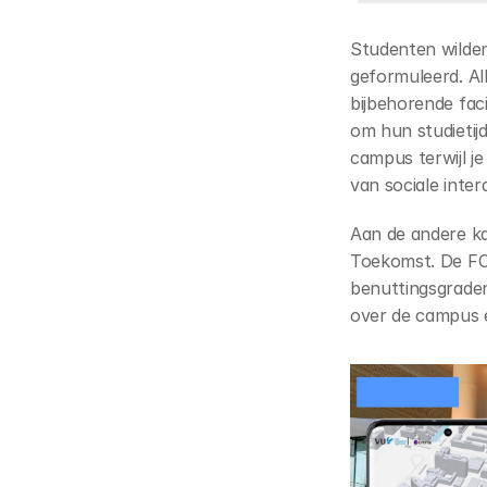
Studenten wilde
geformuleerd. Al
bijbehorende faci
om hun studietij
campus terwijl je
van sociale inter
Aan de andere ka
Toekomst. De FCO 
benuttingsgraden 
over de campus e