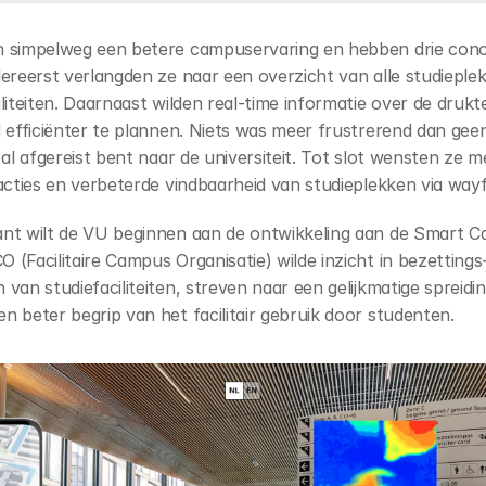
n simpelweg een betere campuservaring en hebben drie conc
lereerst verlangden ze naar een overzicht van alle studieplek
liteiten. Daarnaast wilden real-time informatie over de druk
d efficiënter te plannen. Niets was meer frustrerend dan geen
 al afgereist bent naar de universiteit. Tot slot wensten ze m
acties en verbeterde vindbaarheid van studieplekken via wayf
nt wilt de VU beginnen aan de ontwikkeling aan de Smart C
(Facilitaire Campus Organisatie) wilde inzicht in bezettings-
van studiefaciliteiten, streven naar een gelijkmatige spreidin
n beter begrip van het facilitair gebruik door studenten.