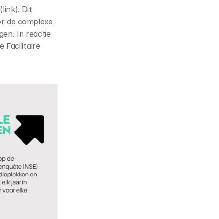
(
link
). Dit 
or de complexe 
n. In reactie 
Facilitaire 