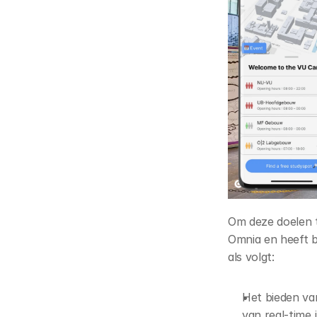
Om deze doelen t
Omnia en heeft b
als volgt:
Het bieden va
van real-time 