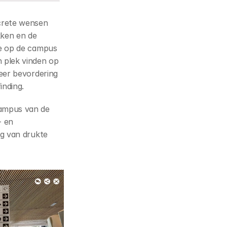
rete wensen 
ken en de 
te op de campus 
 plek vinden op 
eer bevordering 
inding.
ampus van de 
 en 
g van drukte 