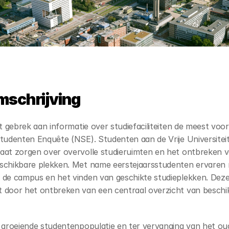
mschrijving
et gebrek aan informatie over studiefaciliteiten de meest vo
Studenten Enquête (NSE). Studenten aan de Vrije Universitei
aat zorgen over overvolle studieruimten en het ontbreken van
schikbare plekken. Met name eerstejaarsstudenten ervaren mo
 de campus en het vinden van geschikte studieplekken. Deze 
 door het ontbreken van een centraal overzicht van beschik
e groeiende studentenpopulatie en ter vervanging van het ou