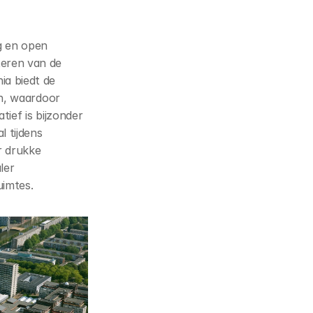
 en open 
eren van de 
 biedt de 
n, waardoor 
ief is bijzonder 
 tijdens 
 drukke 
er 
uimtes.