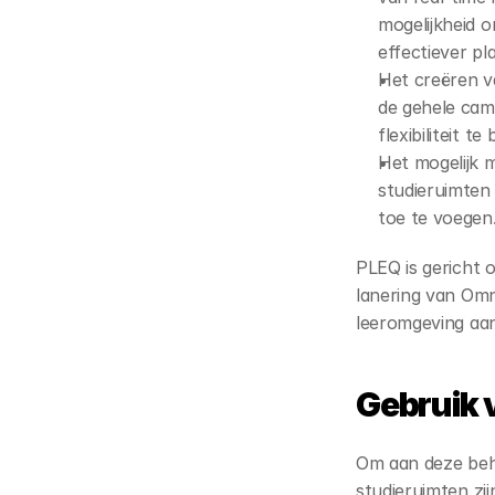
mogelijkheid o
effectiever pl
Het creëren v
de gehele cam
flexibiliteit t
Het mogelijk 
studieruimten 
toe te voegen
PLEQ is gericht 
lanering van Omn
leeromgeving aan
Gebruik 
Om aan deze beho
studieruimten zi